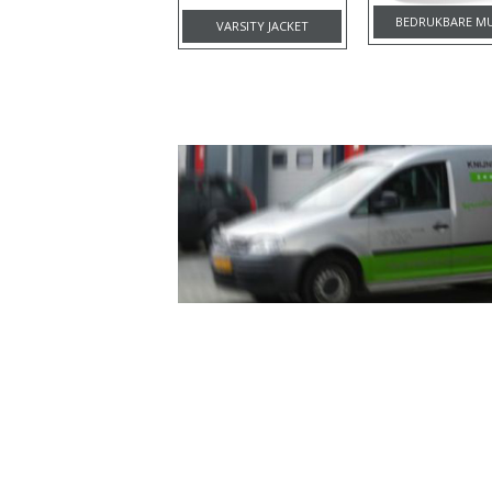
BEDRUKBARE M
VARSITY JACKET