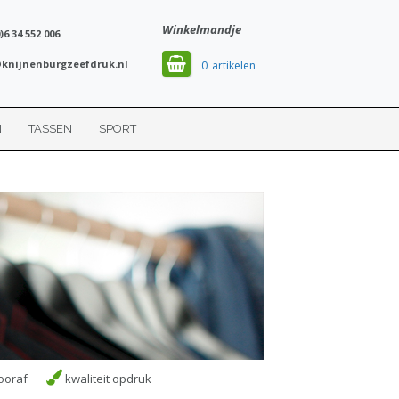
Winkelmandje
)6 34 552 006
knijnenburgzeefdruk.nl
0
N
TASSEN
SPORT
ooraf
kwaliteit opdruk