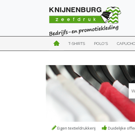
T-SHIRTS
POLO'S
CAPUCH
Eigen textieldrukkerij
Duidelijke offe