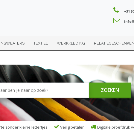
+31 (0
info@
ONSWEATERS
TEXTIEL
WERKKLEDING
RELATIEGESCHENKE
ZOEKEN
rte zonder kleine lettertjes
Veilig betalen
Digitale proefdruk v